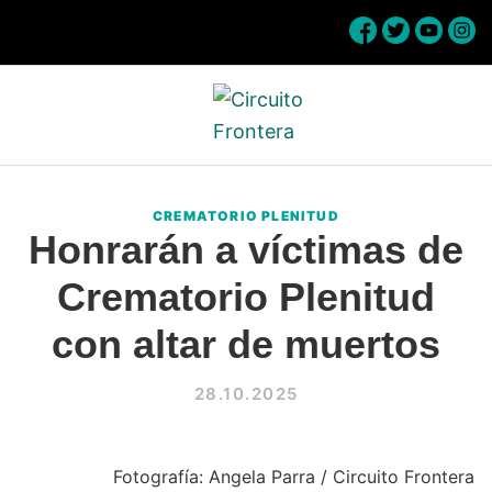
Skip
Skip
Skip
Skip
to
to
to
to
primary
main
primary
footer
navigation
content
sidebar
Circuito
Conéctate
Frontera
con
CREMATORIO PLENITUD
la
Honrarán a víctimas de
frontera
Crematorio Plenitud
con altar de muertos
28.10.2025
Fotografía: Angela Parra / Circuito Frontera