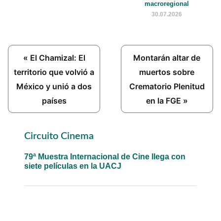
macroregional
30.07.2026
Previous
Next
« El Chamizal: El
Montarán altar de
Post:
Post:
territorio que volvió a
muertos sobre
México y unió a dos
Crematorio Plenitud
países
en la FGE »
Primary
Circuito Cinema
Sidebar
79ª Muestra Internacional de Cine llega con
siete películas en la UACJ