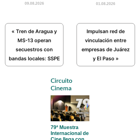
09.08.2026
01.08.2026
Previous
Next
« Tren de Aragua y
Impulsan red de
Post:
Post:
MS-13 operan
vinculación entre
secuestros con
empresas de Juárez
bandas locales: SSPE
y El Paso »
Primary
Circuito
Sidebar
Cinema
79ª Muestra
Internacional de
Cine llega con