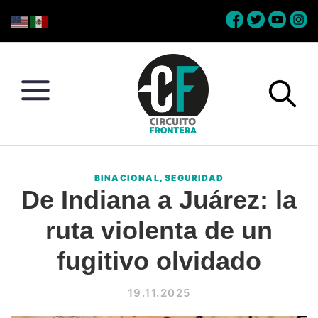
Skip
Skip
Skip
Skip
to
to
to
to
primary
main
primary
footer
navigation
content
sidebar
Circuito
Conéctate
Frontera
con
BINACIONAL
,
SEGURIDAD
la
De Indiana a Juárez: la
frontera
ruta violenta de un
fugitivo olvidado
19.11.2025