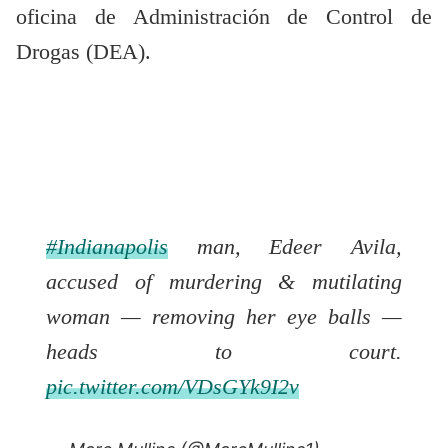
oficina de Administración de Control de
Drogas (DEA).
#Indianapolis
man, Edeer Avila,
accused of murdering & mutilating
woman — removing her eye balls —
heads to court.
pic.twitter.com/VDsGYk9I2v