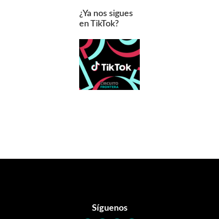
¿Ya nos sigues
en TikTok?
Footer
Síguenos