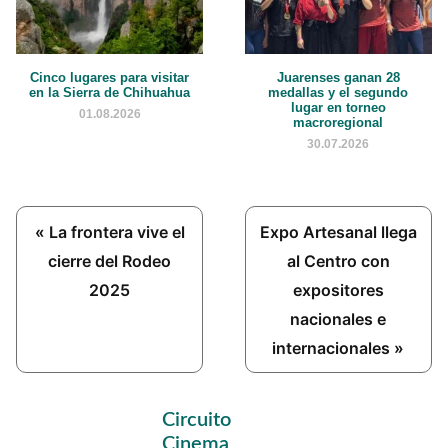
Cinco lugares para visitar
Juarenses ganan 28
en la Sierra de Chihuahua
medallas y el segundo
lugar en torneo
01.08.2026
macroregional
30.07.2026
Previous
Next
« La frontera vive el
Expo Artesanal llega
Post:
Post:
cierre del Rodeo
al Centro con
2025
expositores
nacionales e
internacionales »
Primary
Circuito
Sidebar
Cinema