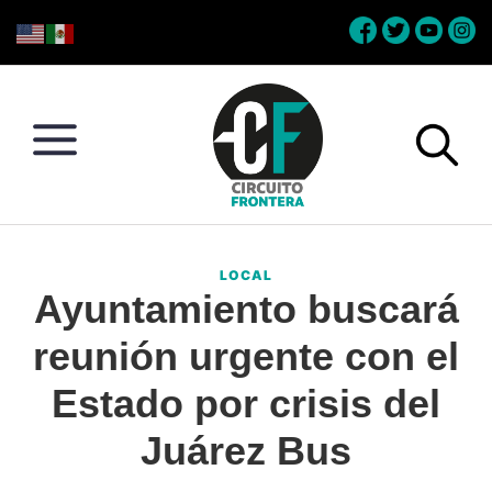
Skip
Skip
Skip
Skip
to
to
to
to
primary
main
primary
footer
navigation
content
sidebar
Circuito
Conéctate
Frontera
con
LOCAL
la
Ayuntamiento buscará
frontera
reunión urgente con el
Estado por crisis del
Juárez Bus