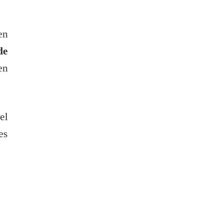
en
de
en
el
es