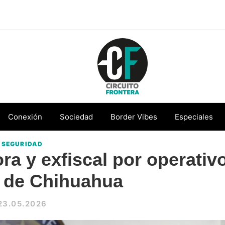
Circuito
Conéctate
Frontera
con
Conexión
Sociedad
Border Vibes
Especiales
la
SEGURIDAD
frontera
ra y exfiscal por operativ
a de Chihuahua
23.05.2026