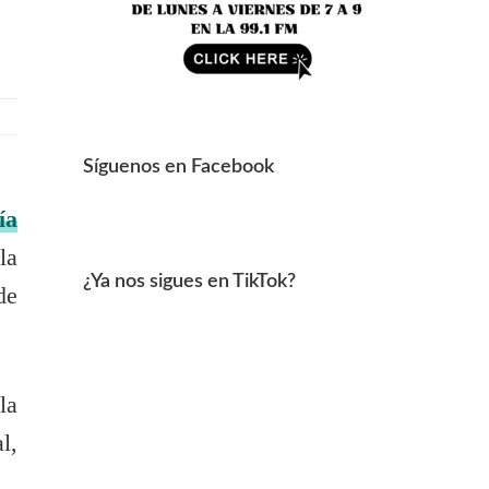
Síguenos en Facebook
ía
la
¿Ya nos sigues en TikTok?
de
la
l,