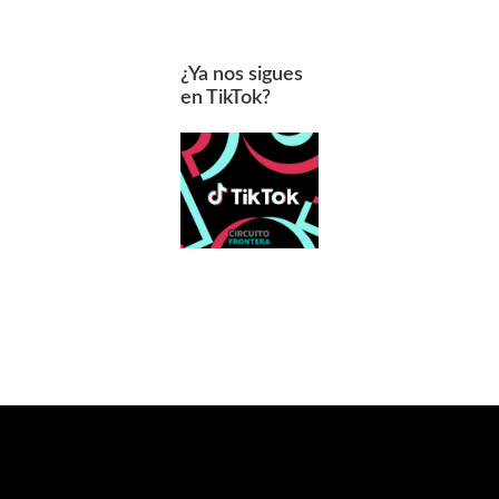
¿Ya nos sigues
en TikTok?
Footer