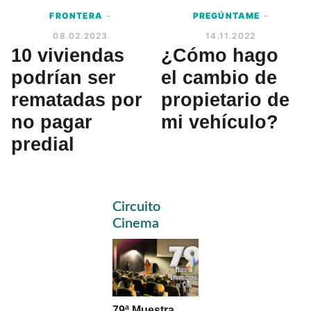
FRONTERA
-
PREGÚNTAME
-
08.02.2023
14.11.2022
10 viviendas
¿Cómo hago
podrían ser
el cambio de
rematadas por
propietario de
no pagar
mi vehículo?
predial
Primary
Circuito
Sidebar
Cinema
79ª Muestra