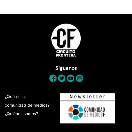
Footer
Síguenos
¿Qué es la
comunidad de medios?
¿Quiénes somos?