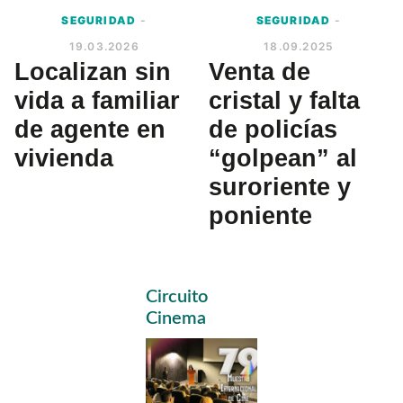
SEGURIDAD
-
SEGURIDAD
-
19.03.2026
18.09.2025
Localizan sin
Venta de
vida a familiar
cristal y falta
de agente en
de policías
vivienda
“golpean” al
suroriente y
poniente
Primary
Circuito
Sidebar
Cinema