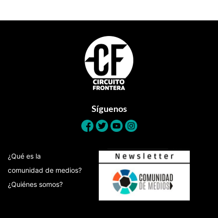
Footer
Síguenos
¿Qué es la
comunidad de medios?
¿Quiénes somos?