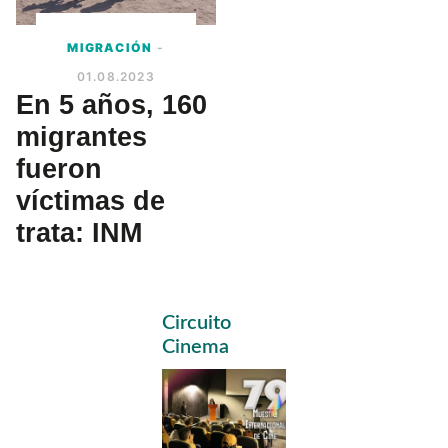
MIGRACIÓN
-
01.08.2023
En 5 años, 160
migrantes
fueron
víctimas de
trata: INM
Primary
Circuito
Sidebar
Cinema