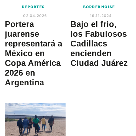
DEPORTES
-
BORDER NOISE
-
02.04.2026
19.11.2024
Portera
Bajo el frío,
juarense
los Fabulosos
representará a
Cadillacs
México en
encienden
Copa América
Ciudad Juárez
2026 en
Argentina