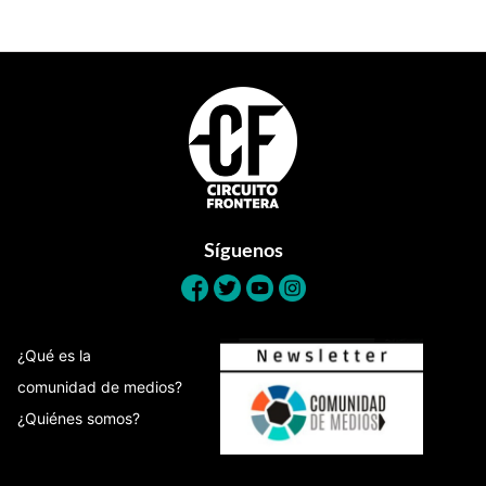
Footer
Síguenos
¿Qué es la
comunidad de medios?
¿Quiénes somos?