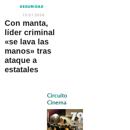
SEGURIDAD
-
13.01.2026
Con manta,
líder criminal
«se lava las
manos» tras
ataque a
estatales
Primary
Circuito
Sidebar
Cinema