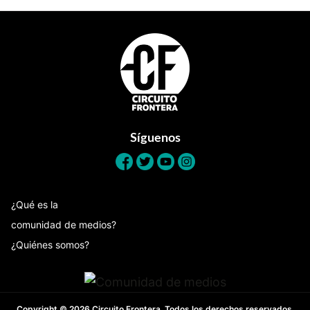
Footer
Síguenos
¿Qué es la
comunidad de medios?
¿Quiénes somos?
Copyright © 2026 Circuito Frontera. Todos los derechos reservados.