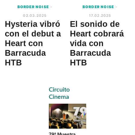
BORDER NOISE
-
BORDER NOISE
-
02.03.2025
17.02.2025
Hysteria vibró
El sonido de
con el debut a
Heart cobrará
Heart con
vida con
Barracuda
Barracuda
HTB
HTB
Primary
Circuito
Sidebar
Cinema
79ª Muestra