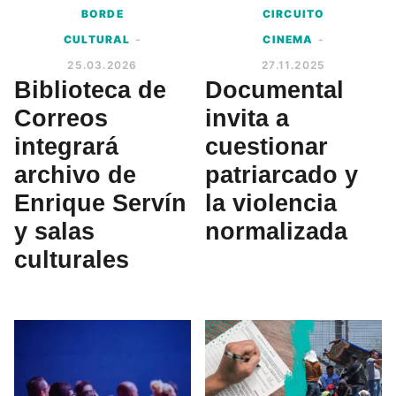
BORDE
CIRCUITO
CULTURAL
-
CINEMA
-
25.03.2026
27.11.2025
Biblioteca de
Documental
Correos
invita a
integrará
cuestionar
archivo de
patriarcado y
Enrique Servín
la violencia
y salas
normalizada
culturales