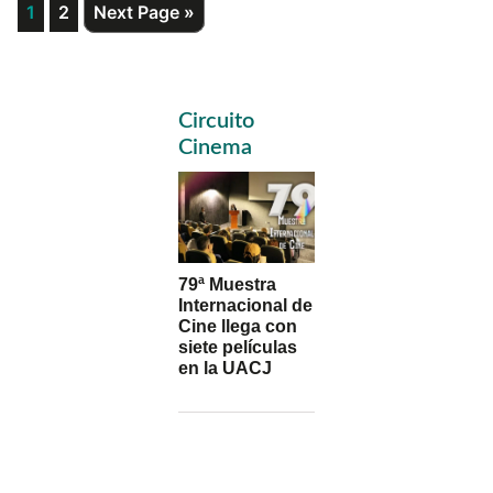
Page
Page
Go
1
2
Next Page »
to
Primary
Circuito
Sidebar
Cinema
79ª Muestra
Internacional de
Cine llega con
siete películas
en la UACJ