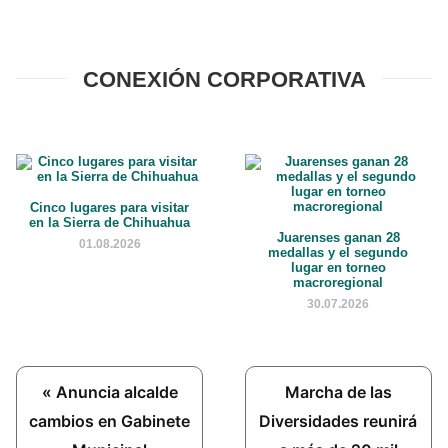
CONEXIÓN CORPORATIVA
Cinco lugares para visitar
en la Sierra de Chihuahua
Juarenses ganan 28
01.08.2026
medallas y el segundo
lugar en torneo
macroregional
30.07.2026
Previous
Next
« Anuncia alcalde
Marcha de las
Post:
Post:
cambios en Gabinete
Diversidades reunirá