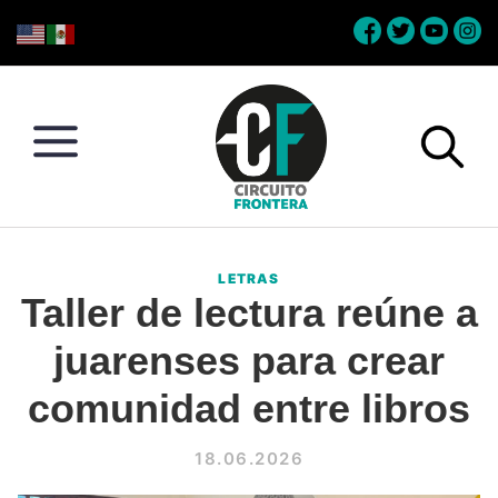
Skip
Skip
Skip
Skip
to
to
to
to
primary
main
primary
footer
navigation
content
sidebar
Circuito
Conéctate
Frontera
con
LETRAS
la
Taller de lectura reúne a
frontera
juarenses para crear
comunidad entre libros
18.06.2026