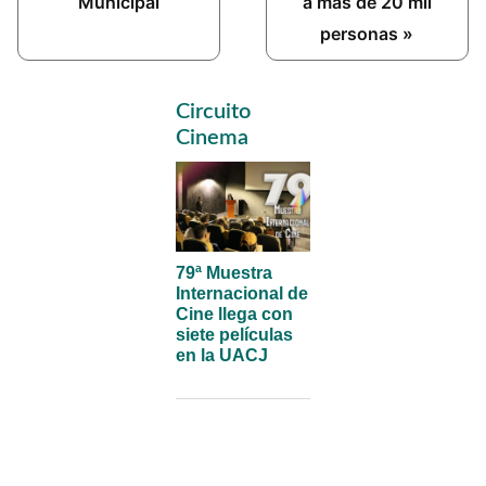
Municipal
a más de 20 mil
personas »
Primary
Circuito
Sidebar
Cinema
79ª Muestra
Internacional de
Cine llega con
siete películas
en la UACJ