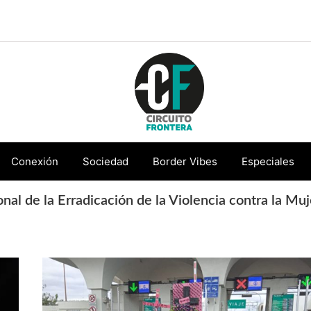
Circuito
Conéctate
Frontera
con
Conexión
Sociedad
Border Vibes
Especiales
la
onal de la Erradicación de la Violencia contra la Muj
frontera