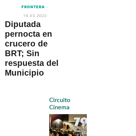
FRONTERA
-
16.03.2022
Diputada
pernocta en
crucero de
BRT; Sin
respuesta del
Municipio
Primary
Circuito
Sidebar
Cinema