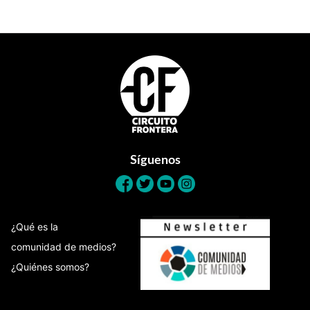
Footer
Síguenos
¿Qué es la
comunidad de medios?
¿Quiénes somos?