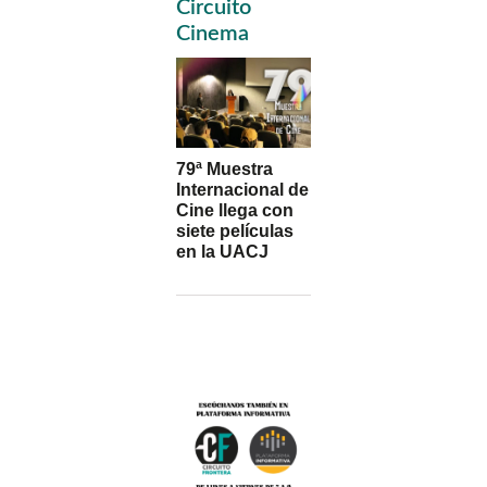
Circuito
Sidebar
Cinema
79ª Muestra
Internacional de
Cine llega con
siete películas
en la UACJ