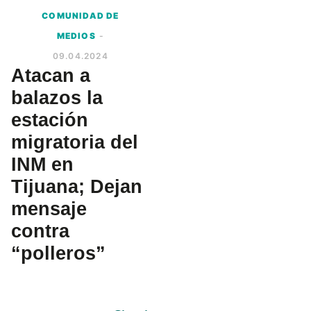
COMUNIDAD DE
MEDIOS
-
09.04.2024
Atacan a
balazos la
estación
migratoria del
INM en
Tijuana; Dejan
mensaje
contra
“polleros”
Primary