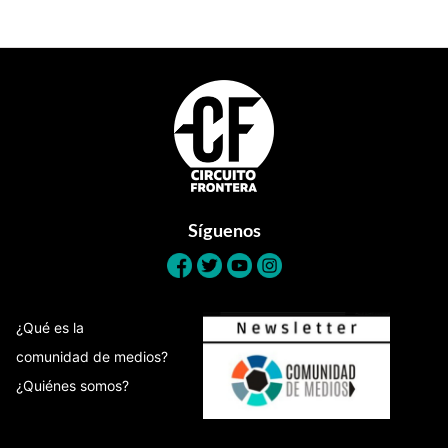
Footer
Síguenos
¿Qué es la
comunidad de medios?
¿Quiénes somos?