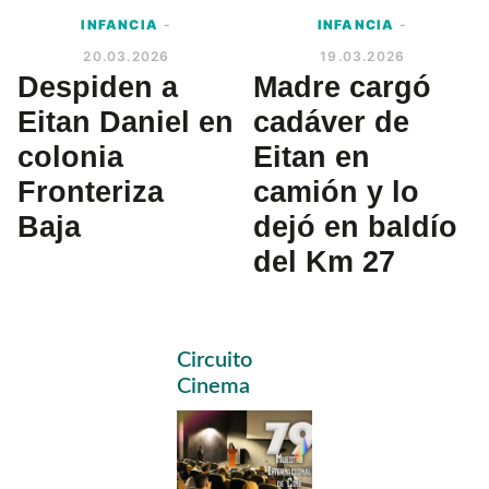
INFANCIA
-
INFANCIA
-
20.03.2026
19.03.2026
Despiden a
Madre cargó
Eitan Daniel en
cadáver de
colonia
Eitan en
Fronteriza
camión y lo
Baja
dejó en baldío
del Km 27
Primary
Circuito
Sidebar
Cinema