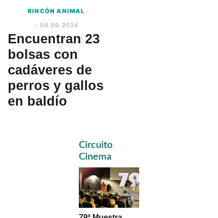
RINCÓN ANIMAL
- 04.09.2024
Encuentran 23
bolsas con
cadáveres de
perros y gallos
en baldío
Primary
Circuito
Sidebar
Cinema
79ª Muestra