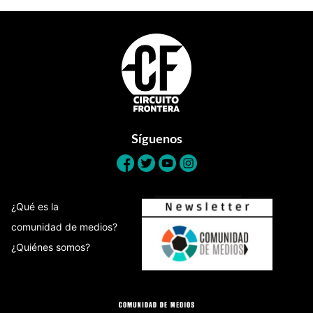
Footer
Síguenos
¿Qué es la
comunidad de medios?
¿Quiénes somos?