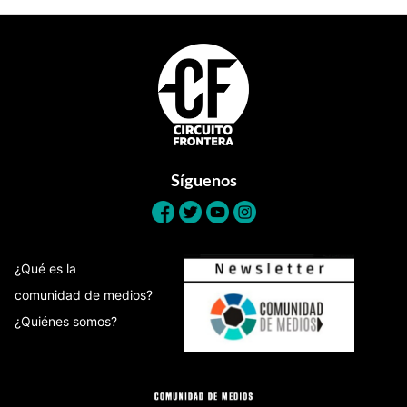
Footer
Síguenos
¿Qué es la
comunidad de medios?
¿Quiénes somos?