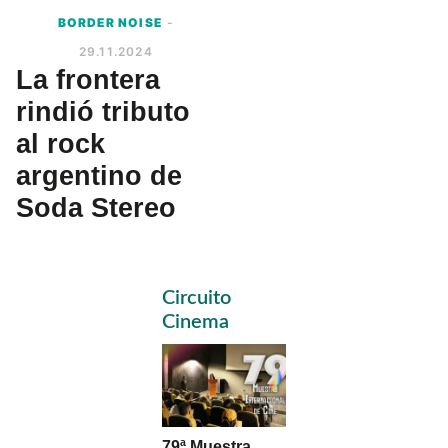
BORDER NOISE
-
29.11.2024
La frontera
rindió tributo
al rock
argentino de
Soda Stereo
Primary
Circuito
Sidebar
Cinema
79ª Muestra