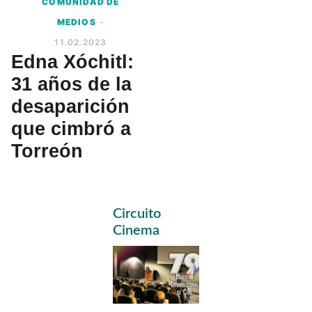
COMUNIDAD DE
MEDIOS
-
11.02.2023
Edna Xóchitl:
31 años de la
desaparición
que cimbró a
Torreón
Primary
Circuito
Sidebar
Cinema