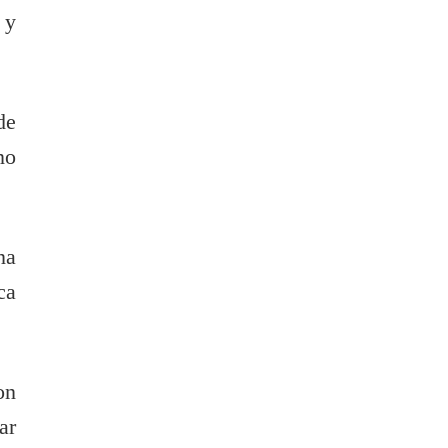
 y
de
no
na
ca
on
ar