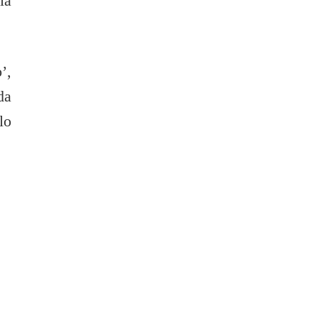
la
’,
da
lo