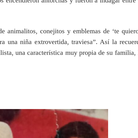
s encendieron antorchas y fueron a indagar entre 
de animalitos, conejitos y emblemas de ‘te quiero
ra una niña extrovertida, traviesa”. Así la recuer
sta, una característica muy propia de su familia, 