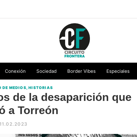
Circuito
Conéctate
Frontera
con
Conexión
Sociedad
Border Vibes
Especiales
la
 DE MEDIOS
,
HISTORIAS
frontera
os de la desaparición que
ó a Torreón
11.02.2023