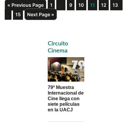
Interim
Int
Go
Page
…
Page
Page
Page
Page
Page
«
Previous Page
1
9
10
11
12
13
to
pages
pag
…
Page
Go
15
Next Page »
omitted
omi
to
Primary
Circuito
Sidebar
Cinema
79ª Muestra
Internacional de
Cine llega con
siete películas
en la UACJ