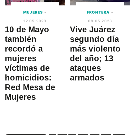
MUJERES
-
FRONTERA
-
12.05.2023
08.05.2023
10 de Mayo
Vive Juárez
también
segundo día
recordó a
más violento
mujeres
del año; 13
víctimas de
ataques
homicidios:
armados
Red Mesa de
Mujeres