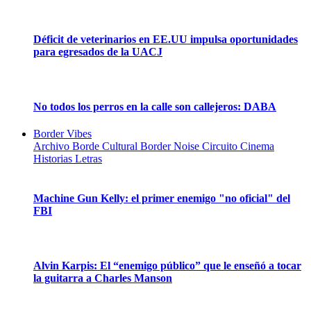
Déficit de veterinarios en EE.UU impulsa oportunidades
para egresados de la UACJ
No todos los perros en la calle son callejeros: DABA
Border Vibes
Archivo
Borde Cultural
Border Noise
Circuito Cinema
Historias
Letras
Machine Gun Kelly: el primer enemigo "no oficial" del
FBI
Alvin Karpis: El “enemigo público” que le enseñó a tocar
la guitarra a Charles Manson