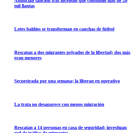
Anuncian sanción tras incendio que consumió más de 20
mil llantas
Lotes baldíos se transforman en canchas de fútbol
Rescatan a dos migrantes privados de la libertad; dos más
eran menores
Secuestrada por una semana; la liberan en operativo
La trata no desaparece con menos migración
Rescatan a 14 personas en casa de seguridad; investigan
red de tráfico de migrantes