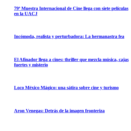
79ª Muestra Internacional de Cine llega con siete películas
en la UACJ
Incómoda, realista y perturbadora: La hermanastra fea
El Afinador llega a cines: thriller que mezcla música, cajas
fuertes y misterio
Loco México Mágico: una sátira sobre cine y turismo
Aron Venegas: Detrás de la imagen fronteriza