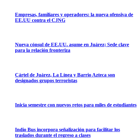
Empresas, familiares y operadores: la nueva ofensiva de
EE.UU contra el CJNG
Nueva cónsul de EE.UU. asume en Juárez; Sede clave
para la relación fronteriza
Cártel de Juárez, La Línea y Barrio Azteca son
designados grupos terroristas
Inicia semestre con nuevos retos para miles de estudiantes
Indio Bus incorpora señalización para facilitar los
traslados durante el regreso a clases