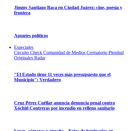
Jimmy Santiago Baca en Ciudad Juárez: cine, poesía y
frontera
Apuntes políticos
Especiales
Circuito Check
Comunidad de Medios
Crematorio Plenitud
Originales
Radar
"El Estado tiene 11 veces más presupuesto que el
Municipio": Verdadero
Cruz Pérez Cuéllar anuncia denuncia penal contra
Xóchitl Contreras por incendio en relleno sanitario
Luces, cámaras y engaño... Fotos de luminarias en