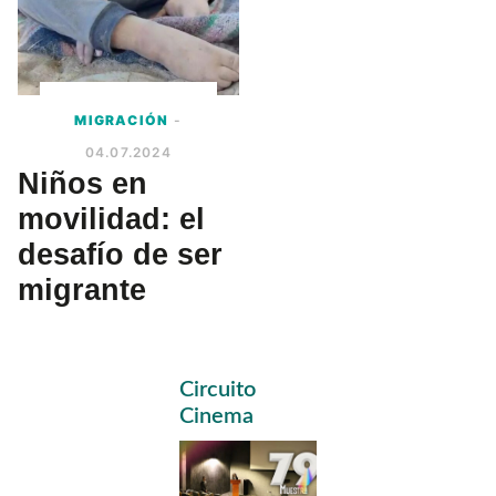
MIGRACIÓN
-
04.07.2024
Niños en
movilidad: el
desafío de ser
migrante
Primary
Circuito
Sidebar
Cinema