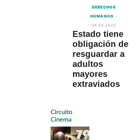
DERECHOS
HUMANOS
-
24.04.2023
Estado tiene
obligación de
resguardar a
adultos
mayores
extraviados
Primary
Circuito
Sidebar
Cinema