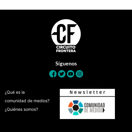
Footer
Síguenos
¿Qué es la
comunidad de medios?
¿Quiénes somos?