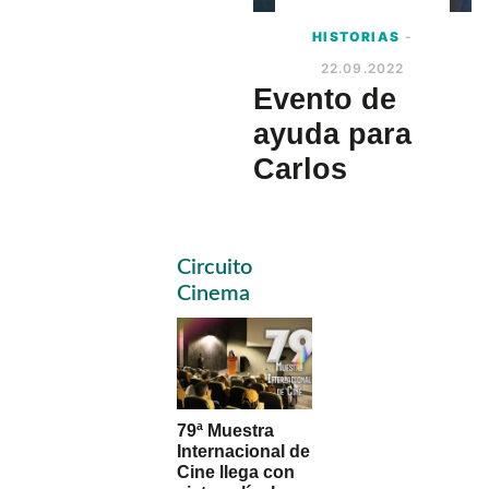
HISTORIAS
-
22.09.2022
Evento de
ayuda para
Carlos
Primary
Circuito
Sidebar
Cinema
79ª Muestra
Internacional de
Cine llega con