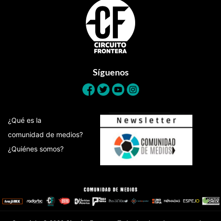
Footer
Síguenos
¿Qué es la
comunidad de medios?
¿Quiénes somos?