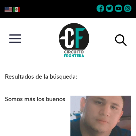
Skip
Skip
Skip
Skip
to
to
to
to
primary
main
primary
footer
navigation
content
sidebar
Circuito
Conéctate
Frontera
con
Resultados de la búsqueda:
la
frontera
Somos más los buenos