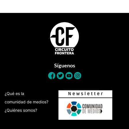
Footer
Síguenos
¿Qué es la
comunidad de medios?
¿Quiénes somos?