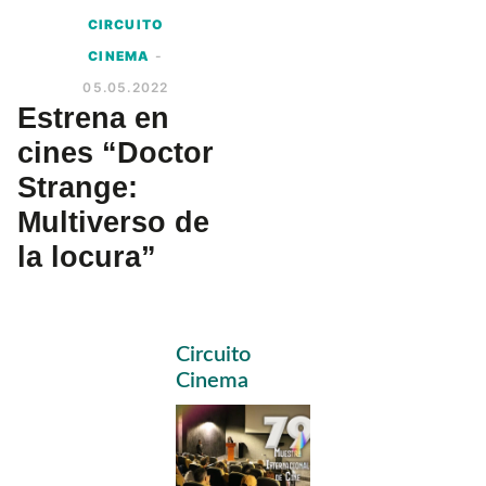
CIRCUITO
CINEMA
-
05.05.2022
Estrena en
cines “Doctor
Strange:
Multiverso de
la locura”
Primary
Circuito
Sidebar
Cinema