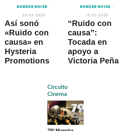
BORDER NOISE
-
BORDER NOISE
-
20.03.2025
15.03.2025
Así sonó
“Ruido con
«Ruido con
causa”:
causa» en
Tocada en
Hysteria
apoyo a
Promotions
Victoria Peña
Primary
Circuito
Sidebar
Cinema
79ª Muestra