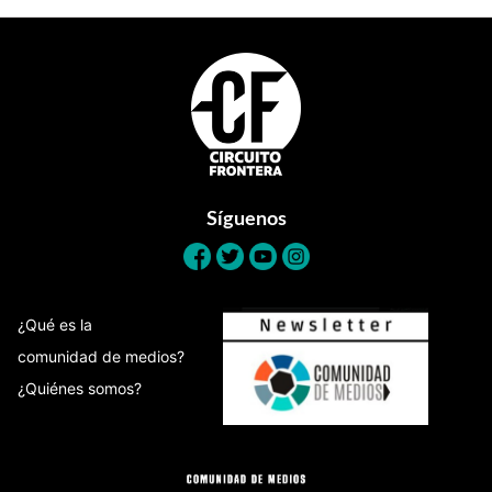
Footer
Síguenos
¿Qué es la
comunidad de medios?
¿Quiénes somos?