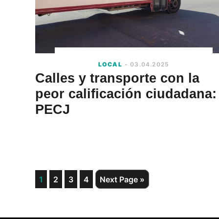
LOCAL
- 03.04.2025
Calles y transporte con la
peor calificación ciudadana:
PECJ
Page
Page
Page
Page
Go
1
2
3
4
Next Page »
to