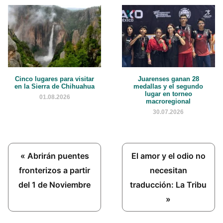
Cinco lugares para visitar
Juarenses ganan 28
en la Sierra de Chihuahua
medallas y el segundo
lugar en torneo
01.08.2026
macroregional
30.07.2026
Previous
Next
« Abrirán puentes
El amor y el odio no
Post:
Post:
fronterizos a partir
necesitan
del 1 de Noviembre
traducción: La Tribu
»