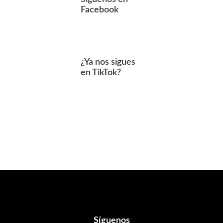
Facebook
¿Ya nos sigues
en TikTok?
Footer
Síguenos