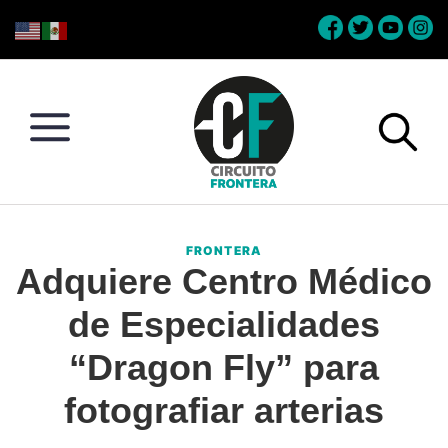
Skip
Skip
Skip
Skip
to
to
to
to
primary
main
primary
footer
navigation
content
sidebar
Circuito
Conéctate
Frontera
con
FRONTERA
la
Adquiere Centro Médico
frontera
de Especialidades
“Dragon Fly” para
fotografiar arterias