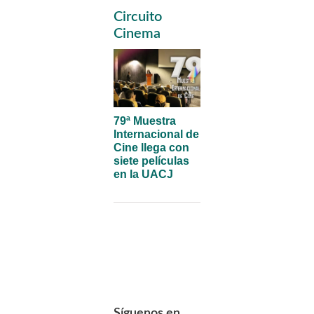
Primary
Circuito
Sidebar
Cinema
79ª Muestra
Internacional de
Cine llega con
siete películas
en la UACJ
Síguenos en