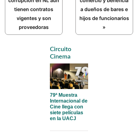
corrupción en NL aún
comercio y beneficia
tienen contratos
a dueños de bares e
vigentes y son
hijos de funcionarios
proveedoras
»
Primary
Circuito
Sidebar
Cinema
79ª Muestra
Internacional de
Cine llega con
siete películas
en la UACJ