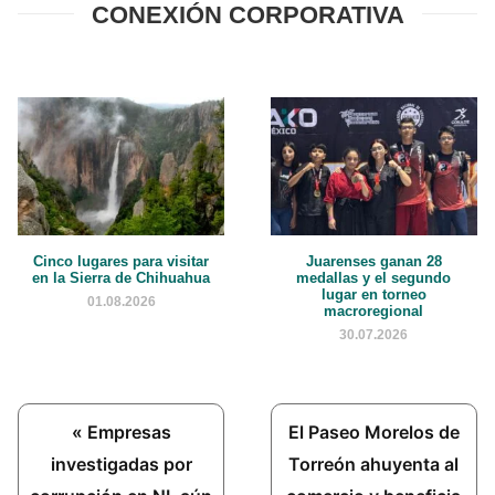
CONEXIÓN CORPORATIVA
Cinco lugares para visitar
Juarenses ganan 28
en la Sierra de Chihuahua
medallas y el segundo
lugar en torneo
01.08.2026
macroregional
30.07.2026
Previous
Next
« Empresas
El Paseo Morelos de
Post:
Post:
investigadas por
Torreón ahuyenta al