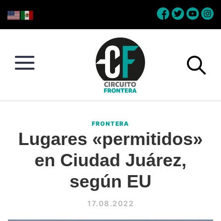
Skip
Skip
Skip
Skip
to
to
to
to
primary
main
primary
footer
navigation
content
sidebar
Circuito
Conéctate
Frontera
con
FRONTERA
la
Lugares «permitidos»
frontera
en Ciudad Juárez,
según EU
17.08.2022