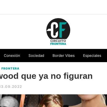
Circuito
Conéctate
Frontera
con
Conexión
Sociedad
Border Vibes
Especiales
la
FRONTERA
frontera
wood que ya no figuran
13.09.2022