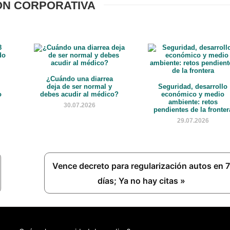
ÓN CORPORATIVA
¿Cuándo una diarrea
deja de ser normal y
Seguridad, desarrollo
o
debes acudir al médico?
económico y medio
ambiente: retos
30.07.2026
pendientes de la fronter
29.07.2026
Next
Vence decreto para regularización autos en 7
Post:
días; Ya no hay citas »