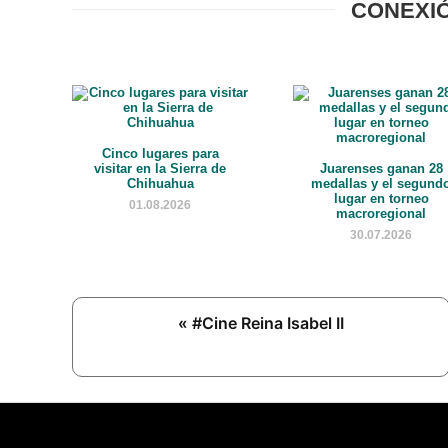
CONEXI
Cinco lugares para
visitar en la Sierra de
Juarenses ganan 28
Chihuahua
medallas y el segund
lugar en torneo
01.08.2026
macroregional
30.07.2026
Previous
« #Cine Reina Isabel II
Post: