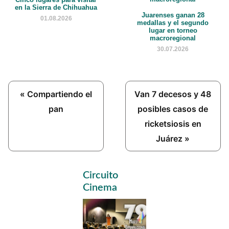
en la Sierra de Chihuahua
Juarenses ganan 28
01.08.2026
medallas y el segundo
lugar en torneo
macroregional
30.07.2026
Previous
Next
« Compartiendo el
Van 7 decesos y 48
Post:
Post:
pan
posibles casos de
ricketsiosis en
Juárez »
Primary
Circuito
Sidebar
Cinema