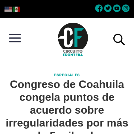
Skip
Skip
Skip
Skip
to
to
to
to
primary
main
primary
footer
navigation
content
sidebar
Circuito
Conéctate
Frontera
con
ESPECIALES
la
Congreso de Coahuila
frontera
congela puntos de
acuerdo sobre
irregularidades por más