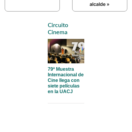
alcalde »
Primary
Circuito
Sidebar
Cinema
79ª Muestra
Internacional de
Cine llega con
siete películas
en la UACJ