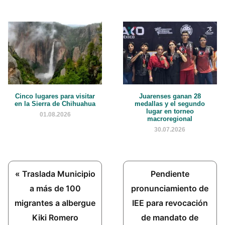
Cinco lugares para visitar
Juarenses ganan 28
en la Sierra de Chihuahua
medallas y el segundo
lugar en torneo
01.08.2026
macroregional
30.07.2026
Previous
Next
« Traslada Municipio
Pendiente
Post:
Post:
a más de 100
pronunciamiento de
migrantes a albergue
IEE para revocación
Kiki Romero
de mandato de