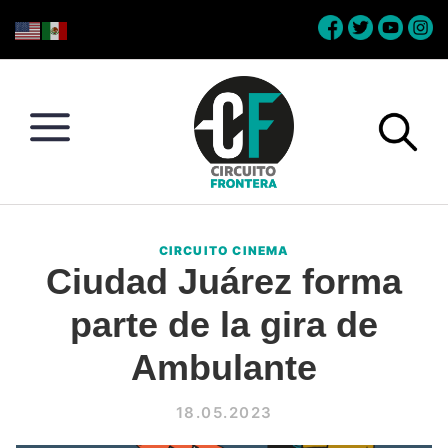
Skip
Skip
Skip
Skip
to
to
to
to
primary
main
primary
footer
navigation
content
sidebar
Circuito
Conéctate
Frontera
con
CIRCUITO CINEMA
la
Ciudad Juárez forma
frontera
parte de la gira de
Ambulante
18.05.2023