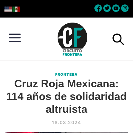
Skip
Skip
Skip
Skip
to
to
to
to
primary
main
primary
footer
navigation
content
sidebar
Circuito
Conéctate
Frontera
con
FRONTERA
la
Cruz Roja Mexicana:
frontera
114 años de solidaridad
altruista
18.03.2024