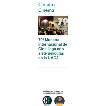
Primary
Circuito
Sidebar
Cinema
79ª Muestra
Internacional de
Cine llega con
siete películas
en la UACJ