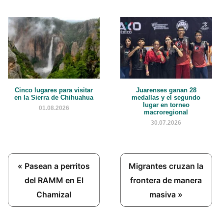
Cinco lugares para visitar
Juarenses ganan 28
en la Sierra de Chihuahua
medallas y el segundo
lugar en torneo
01.08.2026
macroregional
30.07.2026
Previous
Next
« Pasean a perritos
Migrantes cruzan la
Post:
Post:
del RAMM en El
frontera de manera
Chamizal
masiva »