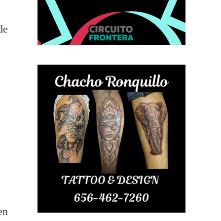
de
en