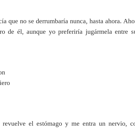
ía que no se derrumbaría nunca, hasta ahora. Aho
o de él, aunque yo preferiría jugármela entre s
on
iero
 revuelve el estómago y me entra un nervio, c