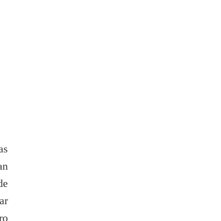
as
an
de
ar
ro