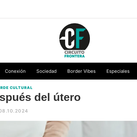
Circuito
Conéctate
Frontera
con
Conexión
Sociedad
Border Vibes
Especiales
la
RDE CULTURAL
frontera
spués del útero
08.10.2024