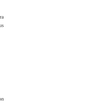
ra
us
on