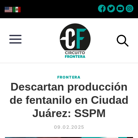
Skip
Skip
Skip
Skip
to
to
to
to
primary
main
primary
footer
navigation
content
sidebar
Circuito
Conéctate
Frontera
con
FRONTERA
la
Descartan producción
frontera
de fentanilo en Ciudad
Juárez: SSPM
09.02.2025