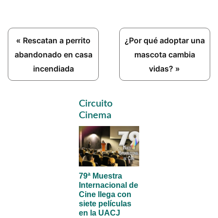
Previous
Next
« Rescatan a perrito
¿Por qué adoptar una
Post:
Post:
abandonado en casa
mascota cambia
incendiada
vidas? »
Primary
Circuito
Sidebar
Cinema
79ª Muestra
Internacional de
Cine llega con
siete películas
en la UACJ