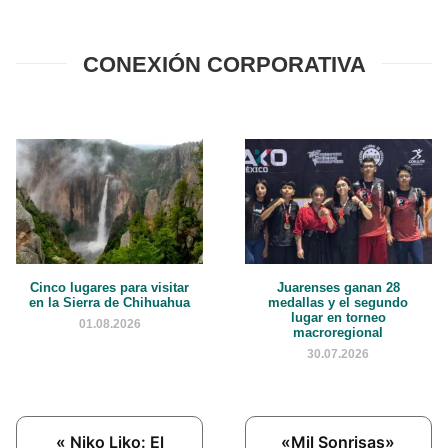
CONEXIÓN CORPORATIVA
Cinco lugares para visitar
Juarenses ganan 28
en la Sierra de Chihuahua
medallas y el segundo
lugar en torneo
01.08.2026
macroregional
30.07.2026
Previous
Next
« Niko Liko: El
«Mil Sonrisas»