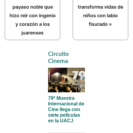
Post:
Post:
payaso noble que
transforma vidas de
hizo reír con ingenio
niños con labio
y corazón a los
fisurado »
juarenses
Primary
Circuito
Sidebar
Cinema
79ª Muestra
Internacional de
Cine llega con
siete películas
en la UACJ