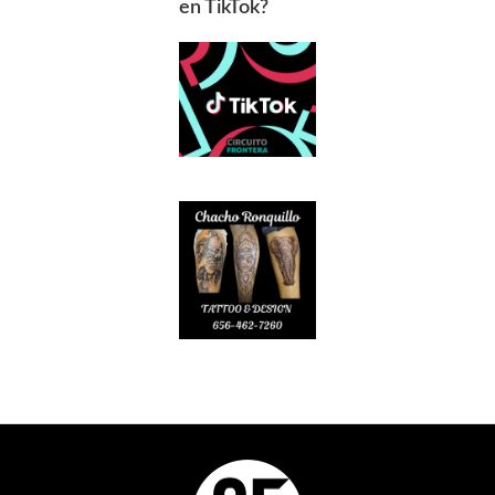
en TikTok?
Footer