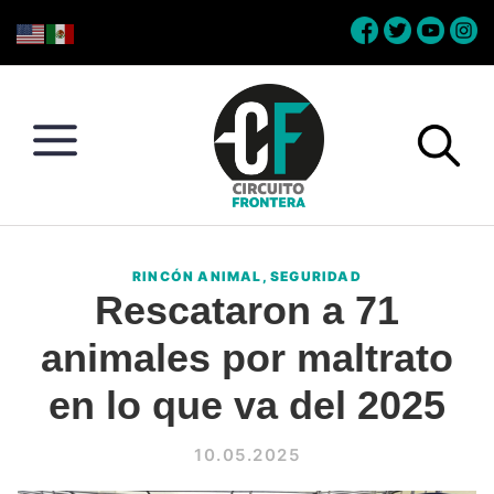
Skip
Skip
Skip
Skip
to
to
to
to
primary
main
primary
footer
navigation
content
sidebar
Circuito
Conéctate
Frontera
con
RINCÓN ANIMAL
,
SEGURIDAD
la
Rescataron a 71
frontera
animales por maltrato
en lo que va del 2025
10.05.2025