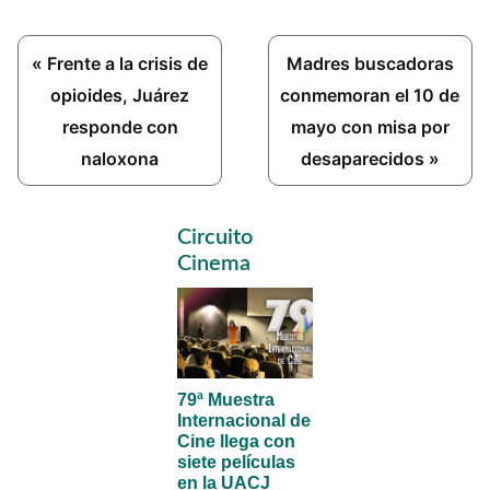
Previous
Next
« Frente a la crisis de
Madres buscadoras
Post:
Post:
opioides, Juárez
conmemoran el 10 de
responde con
mayo con misa por
naloxona
desaparecidos »
Primary
Circuito
Sidebar
Cinema
79ª Muestra
Internacional de
Cine llega con
siete películas
en la UACJ