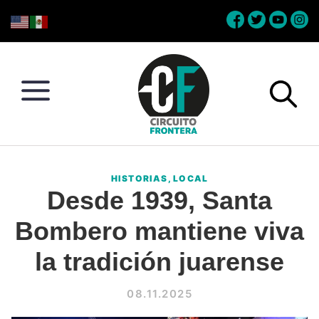
Skip
Skip
Skip
Skip
to
to
to
to
primary
main
primary
footer
navigation
content
sidebar
Circuito
Conéctate
Frontera
con
HISTORIAS
,
LOCAL
la
Desde 1939, Santa
frontera
Bombero mantiene viva
la tradición juarense
08.11.2025