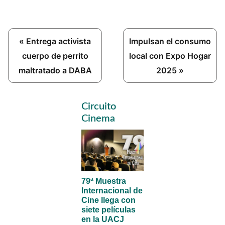
Previous
Next
« Entrega activista
Impulsan el consumo
Post:
Post:
cuerpo de perrito
local con Expo Hogar
maltratado a DABA
2025 »
Primary
Circuito
Sidebar
Cinema
79ª Muestra
Internacional de
Cine llega con
siete películas
en la UACJ