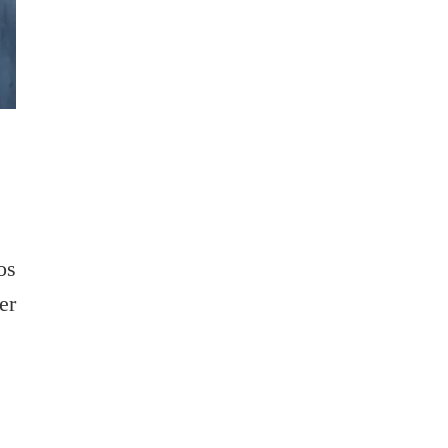
os
er