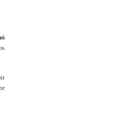
nó
os
ir
or