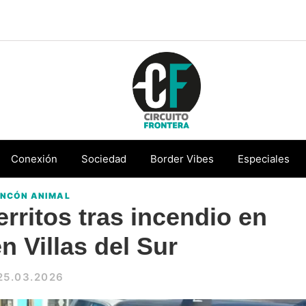
Circuito
Conéctate
Frontera
con
Conexión
Sociedad
Border Vibes
Especiales
la
INCÓN ANIMAL
frontera
rritos tras incendio en
n Villas del Sur
25.03.2026