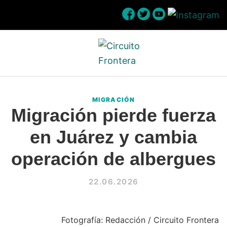
Skip
Skip
Skip
Skip
to
to
to
to
primary
main
primary
footer
navigation
content
sidebar
Circuito
Conéctate
Frontera
con
MIGRACIÓN
la
Migración pierde fuerza
frontera
en Juárez y cambia
operación de albergues
22.06.2026
Fotografía: Redacción / Circuito Frontera