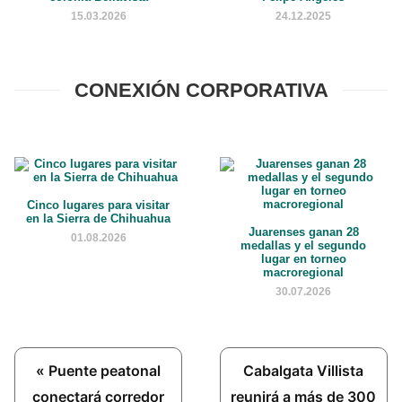
15.03.2026
24.12.2025
CONEXIÓN CORPORATIVA
Cinco lugares para visitar
en la Sierra de Chihuahua
Juarenses ganan 28
01.08.2026
medallas y el segundo
lugar en torneo
macroregional
30.07.2026
Previous
Next
« Puente peatonal
Cabalgata Villista
Post:
Post:
conectará corredor
reunirá a más de 300