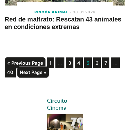
RINCÓN ANIMAL
- 30.01.2026
Red de maltrato: Rescatan 43 animales
en condiciones extremas
Interim
Interi
Go
Page
…
Page
Page
Page
Page
Page
…
«
Previous Page
1
3
4
5
6
7
to
pages
pages
Page
Go
40
Next Page »
omitted
omitte
to
Primary
Circuito
Sidebar
Cinema