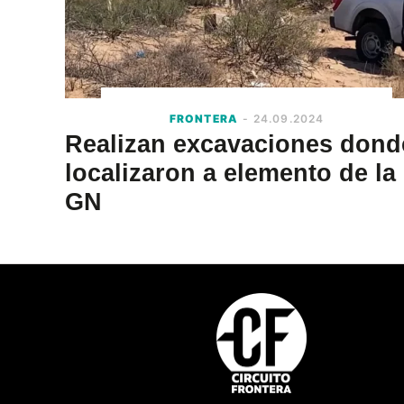
FRONTERA
- 24.09.2024
Realizan excavaciones dond
localizaron a elemento de la
GN
Footer