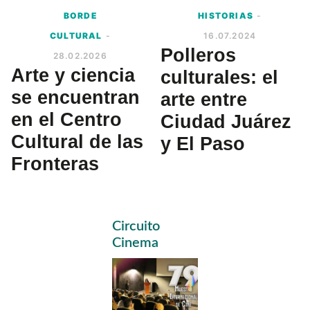
BORDE
HISTORIAS
-
CULTURAL
-
16.07.2024
Polleros
28.02.2026
Arte y ciencia
culturales: el
se encuentran
arte entre
en el Centro
Ciudad Juárez
Cultural de las
y El Paso
Fronteras
Primary
Circuito
Sidebar
Cinema