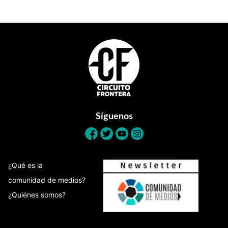
Footer
Síguenos
¿Qué es la
comunidad de medios?
¿Quiénes somos?