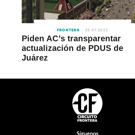
FRONTERA
- 25.07.2022
Piden AC’s transparentar
actualización de PDUS de
Juárez
Footer
Síguenos