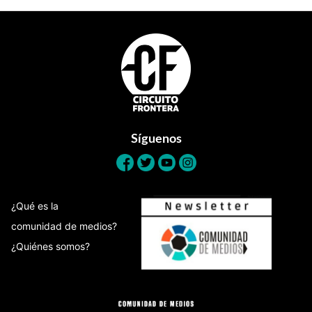
Footer
Síguenos
¿Qué es la
comunidad de medios?
¿Quiénes somos?