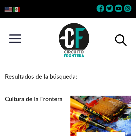
Skip
Skip
Skip
Skip
to
to
to
to
primary
main
primary
footer
navigation
content
sidebar
Circuito
Conéctate
Frontera
con
Resultados de la búsqueda:
la
frontera
Cultura de la Frontera