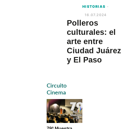
HISTORIAS
-
16.07.2024
Polleros
culturales: el
arte entre
Ciudad Juárez
y El Paso
Primary
Circuito
Sidebar
Cinema
79ª Muestra