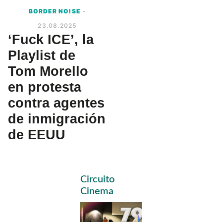
BORDER NOISE
-
23.08.2025
‘Fuck ICE’, la
Playlist de
Tom Morello
en protesta
contra agentes
de inmigración
de EEUU
Primary
Circuito
Sidebar
Cinema