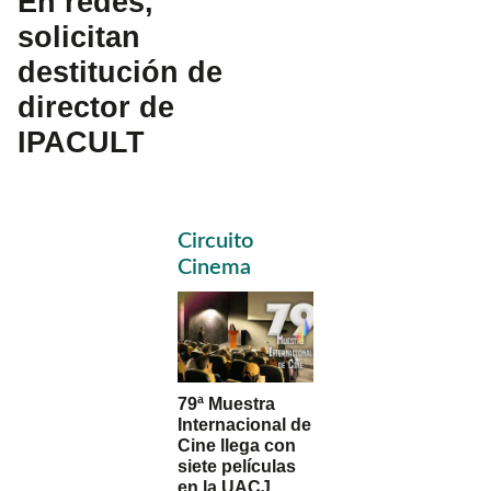
En redes,
solicitan
destitución de
director de
IPACULT
Primary
Circuito
Sidebar
Cinema
79ª Muestra
Internacional de
Cine llega con
siete películas
en la UACJ