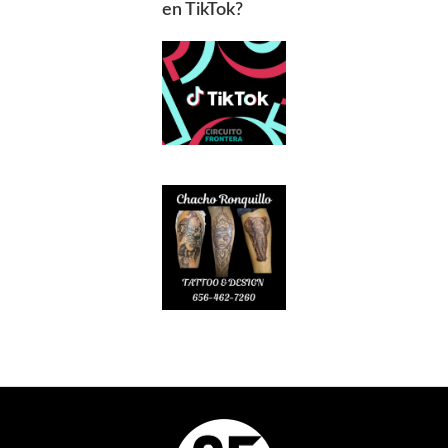
en TikTok?
Footer