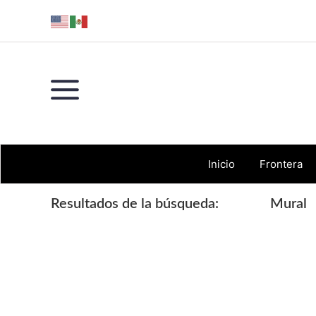
Skip
Skip
Skip
Skip
to
to
to
to
primary
main
primary
footer
navigation
content
sidebar
Inicio
Frontera
Resultados de la búsqueda:
Mural