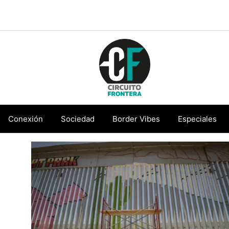
Circuito
Conéctate
Frontera
con
Conexión
Sociedad
Border Vibes
Especiales
la
frontera