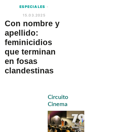
ESPECIALES
-
15.03.2025
Con nombre y
apellido:
feminicidios
que terminan
en fosas
clandestinas
Primary
Circuito
Sidebar
Cinema