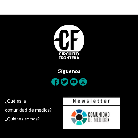
Footer
Síguenos
¿Qué es la
comunidad de medios?
¿Quiénes somos?